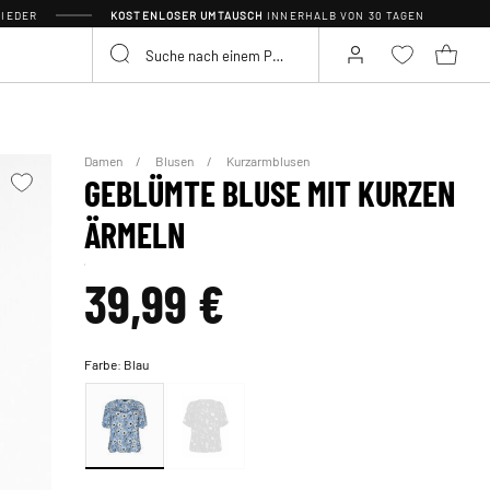
IEDER
KOSTENLOSER UMTAUSCH
INNERHALB VON 30 TAGEN
Damen
Blusen
Kurzarmblusen
GEBLÜMTE BLUSE MIT KURZEN
ÄRMELN
39,99 €
Farbe:
Blau