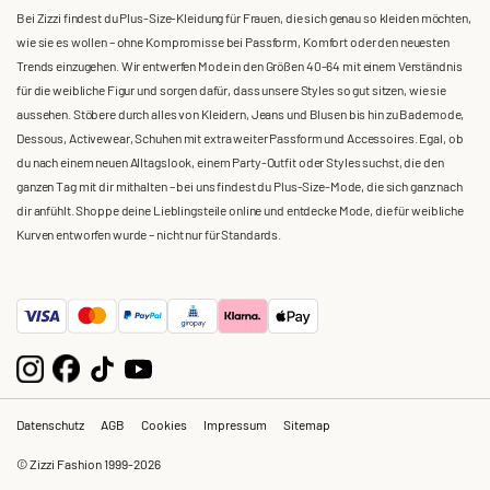
Bei Zizzi findest du Plus-Size-Kleidung für Frauen, die sich genau so kleiden möchten,
wie sie es wollen – ohne Kompromisse bei Passform, Komfort oder den neuesten
Trends einzugehen. Wir entwerfen Mode in den Größen 40-64 mit einem Verständnis
für die weibliche Figur und sorgen dafür, dass unsere Styles so gut sitzen, wie sie
aussehen. Stöbere durch alles von Kleidern, Jeans und Blusen bis hin zu Bademode,
Dessous, Activewear, Schuhen mit extra weiter Passform und Accessoires. Egal, ob
du nach einem neuen Alltagslook, einem Party-Outfit oder Styles suchst, die den
ganzen Tag mit dir mithalten – bei uns findest du Plus-Size-Mode, die sich ganz nach
dir anfühlt. Shoppe deine Lieblingsteile online und entdecke Mode, die für weibliche
Kurven entworfen wurde – nicht nur für Standards.
Datenschutz
AGB
Cookies
Impressum
Sitemap
© Zizzi Fashion 1999-2026