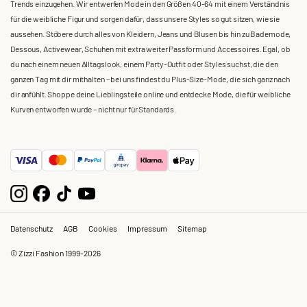
Trends einzugehen. Wir entwerfen Mode in den Größen 40-64 mit einem Verständnis
für die weibliche Figur und sorgen dafür, dass unsere Styles so gut sitzen, wie sie
aussehen. Stöbere durch alles von Kleidern, Jeans und Blusen bis hin zu Bademode,
Dessous, Activewear, Schuhen mit extra weiter Passform und Accessoires. Egal, ob
du nach einem neuen Alltagslook, einem Party-Outfit oder Styles suchst, die den
ganzen Tag mit dir mithalten – bei uns findest du Plus-Size-Mode, die sich ganz nach
dir anfühlt. Shoppe deine Lieblingsteile online und entdecke Mode, die für weibliche
Kurven entworfen wurde – nicht nur für Standards.
Datenschutz
AGB
Cookies
Impressum
Sitemap
© Zizzi Fashion 1999-2026