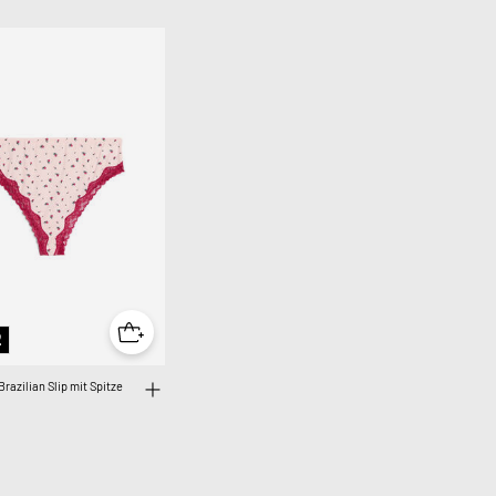
2
razilian Slip mit Spitze