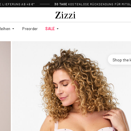
 LIEFERUNG AB 49 €*
30 TAGE
KOSTENLOSE RÜCKSENDUNG FÜR MITGL
Reihen
Preorder
SALE
Shop the 