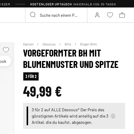
IEDER
KOSTENLOSER UMTAUSCH
INNERHALB VON 30 TAGEN
Damen
Dessous
BHs
Bügel-BHs
VORGEFORMTER BH MIT
look
BLUMENMUSTER UND SPITZE
3 FÜR 2
49,99 €
3 für 2 auf ALLE Dessous* Der Preis des
günstigsten Artikels wird anteilig auf die 3
Artikel, die du kaufst, abgezogen.