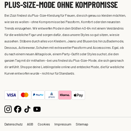
PLUS-SIZE-MODE OHNE KOMPROMISSE
Bei Zizzi findest du Plus-Size-Kleidung für Frauen, die sich genau so kleiden möchten,
wie sie es wollen – ohne Kompromisse bei Passform, Komfort oder den neuesten
Trends einzugehen. Wir entwerfen Mode in den Größen 40-64 mit einem Verständnis
für die weibliche Figur und sorgen dafür, dass unsere Styles so gut sitzen, wie sie
aussehen. Stöbere durch alles von Kleidern, Jeans und Blusen bis hin zu Bademode,
Dessous, Activewear, Schuhen mit extra weiter Passform und Accessoires. Egal, ob
du nach einem neuen Alltagslook, einem Party-Outfit oder Styles suchst, die den
ganzen Tag mit dir mithalten – bei uns findest du Plus-Size-Mode, die sich ganz nach
dir anfühlt. Shoppe deine Lieblingsteile online und entdecke Mode, die für weibliche
Kurven entworfen wurde – nicht nur für Standards.
Datenschutz
AGB
Cookies
Impressum
Sitemap