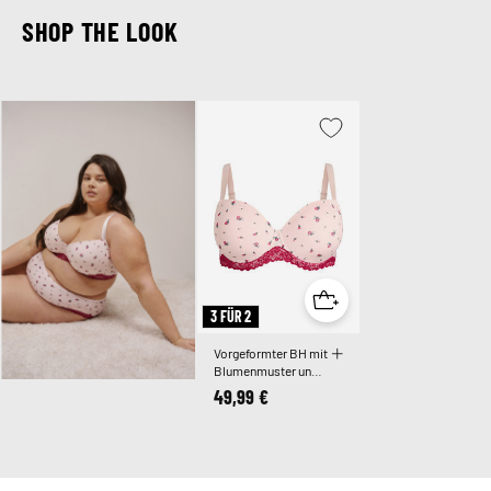
SHOP THE LOOK
3 FÜR 2
Vorgeformter BH mit
Blumenmuster und
Spitze
49,99 €