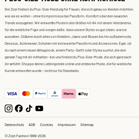
Bei Zizzi findest du Plus-Size-Kleidung für Frauen, die sich genau so kleiden möchten,
wie sie es wollen – ohne Kompromisse bei Passform, Komfort oder den neuesten
Trends einzugehen. Wir entwerfen Mode in den Größen 40-64 mit einem Verständnis
für die weibliche Figur und sorgen dafür, dass unsere Styles so gut sitzen, wie sie
aussehen. Stöbere durch alles von Kleidern, Jeans und Blusen bis hin zu Bademode,
Dessous, Activewear, Schuhen mit extra weiter Passform und Accessoires. Egal, ob
du nach einem neuen Alltagslook, einem Party-Outfit oder Styles suchst, die den
ganzen Tag mit dir mithalten – bei uns findest du Plus-Size-Mode, die sich ganz nach
dir anfühlt. Shoppe deine Lieblingsteile online und entdecke Mode, die für weibliche
Kurven entworfen wurde – nicht nur für Standards.
Datenschutz
AGB
Cookies
Impressum
Sitemap
© Zizzi Fashion 1999-2026