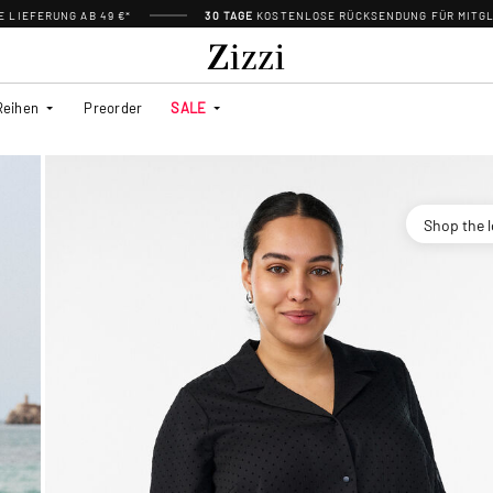
 LIEFERUNG AB 49 €*
30 TAGE
KOSTENLOSE RÜCKSENDUNG FÜR MITGL
Reihen
Preorder
SALE
Shop the 