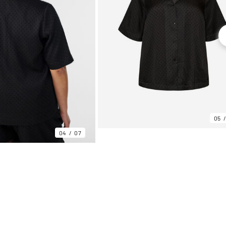
05
04
07