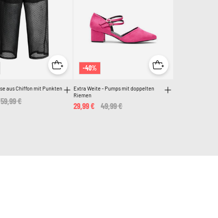
-40%
se aus Chiffon mit Punkten
Extra Weite - Pumps mit doppelten
Riemen
Price reduced from
59,99 €
to
29,99 €
Price reduced from
49,99 €
to