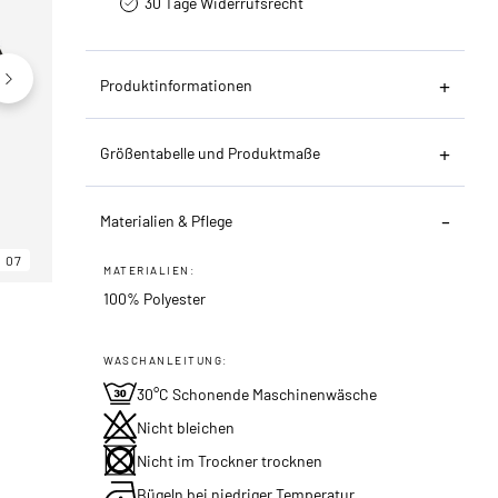
30 Tage Widerrufsrecht
Produktinformationen
Größentabelle und Produktmaße
Materialien & Pflege
07
06
07
MATERIALIEN:
100% Polyester
WASCHANLEITUNG:
30°C Schonende Maschinenwäsche
Nicht bleichen
Nicht im Trockner trocknen
Bügeln bei niedriger Temperatur