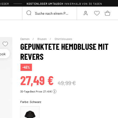
IEDER
KOSTENLOSER UMTAUSCH
INNERHALB VON 30 TAGEN
Damen
Blusen
Shirt blouses
GEPUNKTETE HEMDBLUSE MIT
look
REVERS
-45%
27,49 €
49,99 €
30-Tage Best Price: 27,49 €
Farbe:
Schwarz