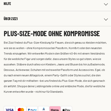
HILFE
ÜBER ZIZZI
PLUS-SIZE-MODE OHNE KOMPROMISSE
Bei Zizzi findest du Plus-Size-Kleidung für Frauen, die sich genau so kleiden möchten,
wie sie es wollen – ohne Kompromisse bei Passform, Komfort oder den neuesten
Trends einzugehen. Wir entwerfen Mode in den Größen 40-64 mit einem Verständnis
für die weibliche Figur und sorgen dafür, dass unsere Styles so gut sitzen, wie sie
aussehen. Stöbere durch alles von Kleidern, Jeans und Blusen bis hin zu Bademode,
Dessous, Activewear, Schuhen mit extra weiter Passform und Accessoires. Egal, ob
du nach einem neuen Alltagslook, einem Party-Outfit oder Styles suchst, die den
ganzen Tag mit dir mithalten – bei uns findest du Plus-Size-Mode, die sich ganz nach
dir anfühlt. Shoppe deine Lieblingsteile online und entdecke Mode, die für weibliche
Kurven entworfen wurde – nicht nur für Standards.