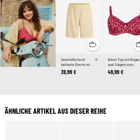
Gestreifte hoch
Bikini Top mit Bügel
taillierte Shorts mit
und Trägern zum
lockerer Passform
Binden
39,99 €
49,99 €
ÄHNLICHE ARTIKEL AUS DIESER REIHE