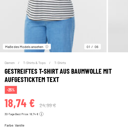
Maße des Models ansehen
01
06
Damen
T-Shirts & Tops
T-Shirts
GESTREIFTES T-SHIRT AUS BAUMWOLLE MIT
AUFGESTICKTEM TEXT
-25%
18,74 €
24,99 €
30-Tage Best Price: 18,74 €
Farbe:
Vanille