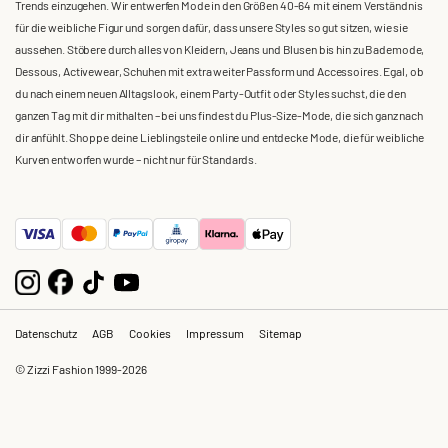
Trends einzugehen. Wir entwerfen Mode in den Größen 40-64 mit einem Verständnis
für die weibliche Figur und sorgen dafür, dass unsere Styles so gut sitzen, wie sie
aussehen. Stöbere durch alles von Kleidern, Jeans und Blusen bis hin zu Bademode,
Dessous, Activewear, Schuhen mit extra weiter Passform und Accessoires. Egal, ob
du nach einem neuen Alltagslook, einem Party-Outfit oder Styles suchst, die den
ganzen Tag mit dir mithalten – bei uns findest du Plus-Size-Mode, die sich ganz nach
dir anfühlt. Shoppe deine Lieblingsteile online und entdecke Mode, die für weibliche
Kurven entworfen wurde – nicht nur für Standards.
Datenschutz
AGB
Cookies
Impressum
Sitemap
© Zizzi Fashion 1999-2026