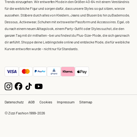
Trends einzugehen. Wir entwerfen Mode in den Größen 40-64 mit einem Verständnis
für die weibliche Figur und sorgen dafür, dass unsere Styles so gut sitzen, wie sie
aussehen. Stöbere durch alles von Kleidern, Jeans und Blusen bis hin zu Bademode,
Dessous, Activewear, Schuhen mit extra weiter Passform und Accessoires. Egal, ob
du nach einem neuen Alltagslook, einem Party-Outfit oder Styles suchst, die den
ganzen Tag mit dir mithalten – bei uns findest du Plus-Size-Mode, die sich ganz nach
dir anfühlt. Shoppe deine Lieblingsteile online und entdecke Mode, die für weibliche
Kurven entworfen wurde – nicht nur für Standards.
Datenschutz
AGB
Cookies
Impressum
Sitemap
© Zizzi Fashion 1999-2026