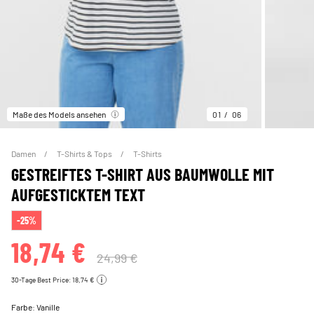
Maße des Models ansehen
01
06
Damen
T-Shirts & Tops
T-Shirts
GESTREIFTES T-SHIRT AUS BAUMWOLLE MIT
AUFGESTICKTEM TEXT
-25%
18,74 €
24,99 €
30-Tage Best Price: 18,74 €
Farbe:
Vanille