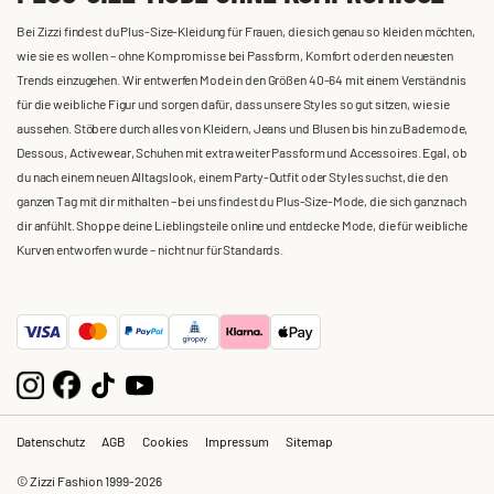
Bei Zizzi findest du Plus-Size-Kleidung für Frauen, die sich genau so kleiden möchten,
wie sie es wollen – ohne Kompromisse bei Passform, Komfort oder den neuesten
Trends einzugehen. Wir entwerfen Mode in den Größen 40-64 mit einem Verständnis
für die weibliche Figur und sorgen dafür, dass unsere Styles so gut sitzen, wie sie
aussehen. Stöbere durch alles von Kleidern, Jeans und Blusen bis hin zu Bademode,
Dessous, Activewear, Schuhen mit extra weiter Passform und Accessoires. Egal, ob
du nach einem neuen Alltagslook, einem Party-Outfit oder Styles suchst, die den
ganzen Tag mit dir mithalten – bei uns findest du Plus-Size-Mode, die sich ganz nach
dir anfühlt. Shoppe deine Lieblingsteile online und entdecke Mode, die für weibliche
Kurven entworfen wurde – nicht nur für Standards.
Datenschutz
AGB
Cookies
Impressum
Sitemap
© Zizzi Fashion 1999-2026