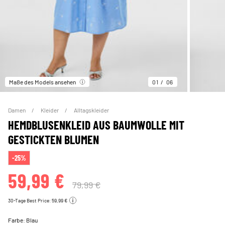
Maße des Models ansehen
01
06
Damen
Kleider
Alltagskleider
HEMDBLUSENKLEID AUS BAUMWOLLE MIT
GESTICKTEN BLUMEN
-25%
59,99 €
79,99 €
30-Tage Best Price: 59,99 €
Farbe:
Blau