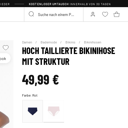
IEDER
KOSTENLOSER UMTAUSCH
INNERHALB VON 30 TAGEN
Damen
Bademode
Bikinis
Bikinihosen
HOCH TAILLIERTE BIKINIHOSE
look
MIT STRUKTUR
49,99 €
Farbe:
Rot