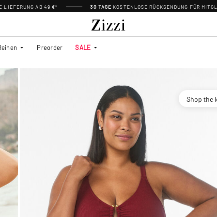
 LIEFERUNG AB 49 €*
30 TAGE
KOSTENLOSE RÜCKSENDUNG FÜR MITGL
Reihen
Preorder
SALE
Shop the 