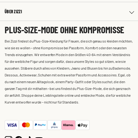
ÜBER ZIZZI
PLUS-SIZE-MODE OHNE KOMPROMISSE
Bei Zizzi findest du Plus-Size-Kleidung für Frauen, die sich genau so kleiden möchten,
wie sie es wollen – ohne Kompromisse bei Passform, Komfort oder den neuesten
Trends einzugehen. Wir entwerfen Mode in den Größen 40-64 mit einem Verständnis
für die weibliche Figur und sorgen dafür, dass unsere Styles so gut sitzen, wie sie
aussehen. Stöbere durch alles von Kleidern, Jeans und Blusen bis hin zu Bademode,
Dessous, Activewear, Schuhen mit extra weiter Passform und Accessoires. Egal, ob
du nach einem neuen Alltagslook, einem Party-Outfit oder Styles suchst, die den
ganzen Tag mit dir mithalten – bei uns findest du Plus-Size-Mode, die sich ganz nach
dir anfühlt. Shoppe deine Lieblingsteile online und entdecke Mode, die für weibliche
Kurven entworfen wurde – nicht nur für Standards.