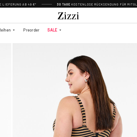
 LIEFERUNG AB 49 €*
30 TAGE
KOSTENLOSE RÜCKSENDUNG FÜR MITGL
Reihen
Preorder
SALE