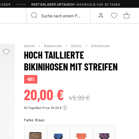
IEDER
KOSTENLOSER UMTAUSCH
INNERHALB VON 30 TAGEN
Damen
Bademode
Bikinis
Bikinihosen
HOCH TAILLIERTE
BIKINIHOSEN MIT STREIFEN
-60%
20,00 €
49,99 €
30-Tage Best Price: 20,00 €
Farbe:
Braun