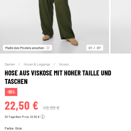
Maße des Models ansehen
01
07
Damen
Hosen & Leggings
Hosen
HOSE AUS VISKOSE MIT HOHER TAILLE UND
TASCHEN
-55%
22,50 €
49,99 €
30-Tage Best Price: 22,50 €
Farbe:
Grün