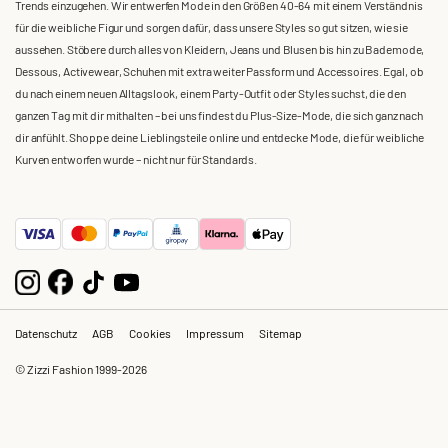
Trends einzugehen. Wir entwerfen Mode in den Größen 40-64 mit einem Verständnis
für die weibliche Figur und sorgen dafür, dass unsere Styles so gut sitzen, wie sie
aussehen. Stöbere durch alles von Kleidern, Jeans und Blusen bis hin zu Bademode,
Dessous, Activewear, Schuhen mit extra weiter Passform und Accessoires. Egal, ob
du nach einem neuen Alltagslook, einem Party-Outfit oder Styles suchst, die den
ganzen Tag mit dir mithalten – bei uns findest du Plus-Size-Mode, die sich ganz nach
dir anfühlt. Shoppe deine Lieblingsteile online und entdecke Mode, die für weibliche
Kurven entworfen wurde – nicht nur für Standards.
Datenschutz
AGB
Cookies
Impressum
Sitemap
© Zizzi Fashion 1999-2026