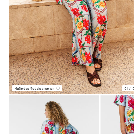
Maße des Models ansehen
01