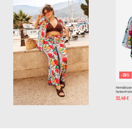
-35%
Hemdbluse 
farbenfroh
32,49 €