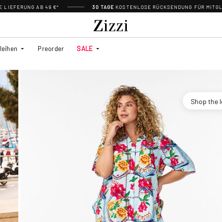
 LIEFERUNG AB 49 €*
30 TAGE
KOSTENLOSE RÜCKSENDUNG FÜR MITGL
Reihen
Preorder
SALE
Shop the 