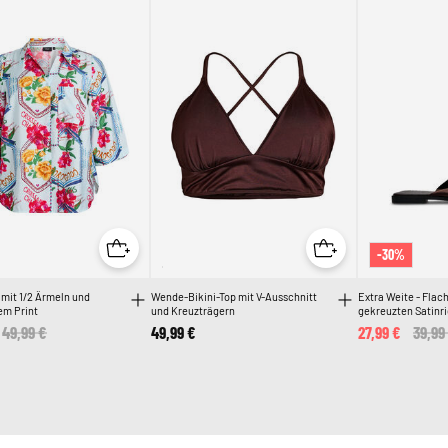
-30%
mit 1/2 Ärmeln und
Wende-Bikini-Top mit V-Ausschnitt
Extra Weite - Flac
em Print
und Kreuzträgern
gekreuzten Satinr
Price reduced from
49,99 €
to
49,99 €
27,99 €
Price
39,99