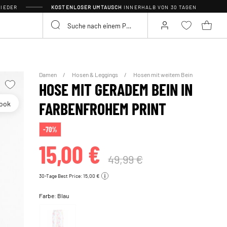
IEDER
KOSTENLOSER UMTAUSCH
INNERHALB VON 30 TAGEN
Damen
Hosen & Leggings
Hosen mit weitem Bein
HOSE MIT GERADEM BEIN IN
look
FARBENFROHEM PRINT
-70%
15,00 €
49,99 €
30-Tage Best Price: 15,00 €
Farbe:
Blau