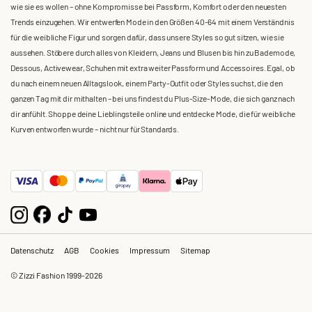
wie sie es wollen – ohne Kompromisse bei Passform, Komfort oder den neuesten
Trends einzugehen. Wir entwerfen Mode in den Größen 40-64 mit einem Verständnis
für die weibliche Figur und sorgen dafür, dass unsere Styles so gut sitzen, wie sie
aussehen. Stöbere durch alles von Kleidern, Jeans und Blusen bis hin zu Bademode,
Dessous, Activewear, Schuhen mit extra weiter Passform und Accessoires. Egal, ob
du nach einem neuen Alltagslook, einem Party-Outfit oder Styles suchst, die den
ganzen Tag mit dir mithalten – bei uns findest du Plus-Size-Mode, die sich ganz nach
dir anfühlt. Shoppe deine Lieblingsteile online und entdecke Mode, die für weibliche
Kurven entworfen wurde – nicht nur für Standards.
Datenschutz
AGB
Cookies
Impressum
Sitemap
© Zizzi Fashion 1999-2026