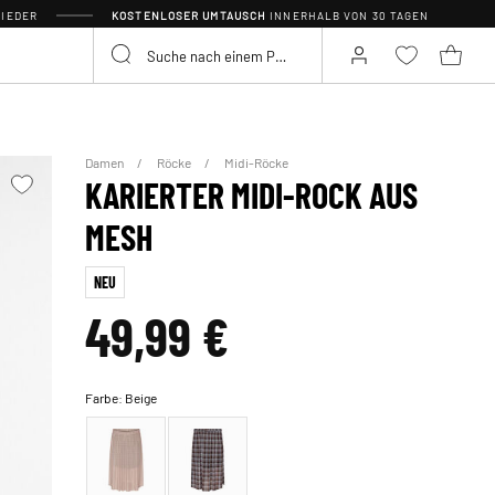
IEDER
KOSTENLOSER UMTAUSCH
INNERHALB VON 30 TAGEN
Damen
Röcke
Midi-Röcke
KARIERTER MIDI-ROCK AUS
MESH
NEU
49,99 €
Farbe:
Beige