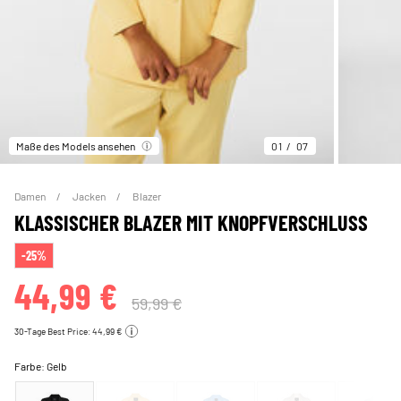
Maße des Models ansehen
01
07
Damen
Jacken
Blazer
KLASSISCHER BLAZER MIT KNOPFVERSCHLUSS
-25%
44,99 €
59,99 €
30-Tage Best Price: 44,99 €
Farbe:
Gelb