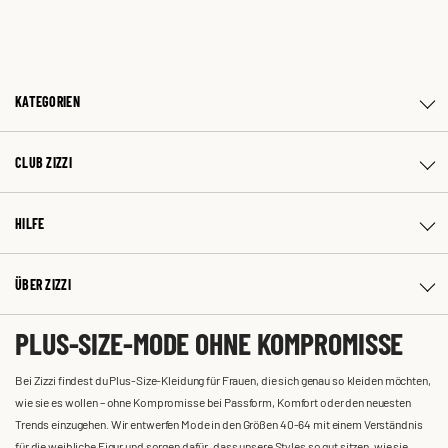
KATEGORIEN
CLUB ZIZZI
HILFE
ÜBER ZIZZI
PLUS-SIZE-MODE OHNE KOMPROMISSE
Bei Zizzi findest du Plus-Size-Kleidung für Frauen, die sich genau so kleiden möchten,
wie sie es wollen – ohne Kompromisse bei Passform, Komfort oder den neuesten
Trends einzugehen. Wir entwerfen Mode in den Größen 40-64 mit einem Verständnis
für die weibliche Figur und sorgen dafür, dass unsere Styles so gut sitzen, wie sie