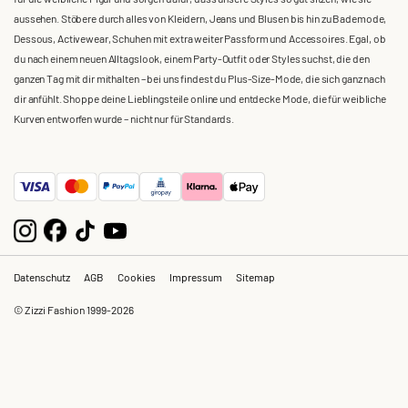
aussehen. Stöbere durch alles von Kleidern, Jeans und Blusen bis hin zu Bademode,
Dessous, Activewear, Schuhen mit extra weiter Passform und Accessoires. Egal, ob
du nach einem neuen Alltagslook, einem Party-Outfit oder Styles suchst, die den
ganzen Tag mit dir mithalten – bei uns findest du Plus-Size-Mode, die sich ganz nach
dir anfühlt. Shoppe deine Lieblingsteile online und entdecke Mode, die für weibliche
Kurven entworfen wurde – nicht nur für Standards.
Datenschutz
AGB
Cookies
Impressum
Sitemap
© Zizzi Fashion 1999-2026