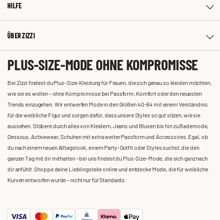
HILFE
ÜBER ZIZZI
PLUS-SIZE-MODE OHNE KOMPROMISSE
Bei Zizzi findest du Plus-Size-Kleidung für Frauen, die sich genau so kleiden möchten,
wie sie es wollen – ohne Kompromisse bei Passform, Komfort oder den neuesten
Trends einzugehen. Wir entwerfen Mode in den Größen 40-64 mit einem Verständnis
für die weibliche Figur und sorgen dafür, dass unsere Styles so gut sitzen, wie sie
aussehen. Stöbere durch alles von Kleidern, Jeans und Blusen bis hin zu Bademode,
Dessous, Activewear, Schuhen mit extra weiter Passform und Accessoires. Egal, ob
du nach einem neuen Alltagslook, einem Party-Outfit oder Styles suchst, die den
ganzen Tag mit dir mithalten – bei uns findest du Plus-Size-Mode, die sich ganz nach
dir anfühlt. Shoppe deine Lieblingsteile online und entdecke Mode, die für weibliche
Kurven entworfen wurde – nicht nur für Standards.