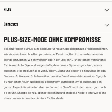
HILFE
ÜBER ZIZZI
PLUS-SIZE-MODE OHNE KOMPROMISSE
Bei Zizzi findest du Plus-Size-Kleidung für Frauen, die sich genau so kleiden möchten,
wie sie es wollen – ohne Kompromisse bei Passform, Komfort oder den neuesten
Trends einzugehen. Wir entwerfen Mode in den Größen 40-64 mit einem Verständnis
für die weibliche Figur und sorgen dafür, dass unsere Styles so gut sitzen, wie sie
aussehen. Stöbere durch alles von Kleidern, Jeans und Blusen bis hin zu Bademode,
Dessous, Activewear, Schuhen mit extra weiter Passform und Accessoires. Egal, ob
du nach einem neuen Alltagslook, einem Party-Outfit oder Styles suchst, die den
ganzen Tag mit dir mithalten – bei uns findest du Plus-Size-Mode, die sich ganz nach
dir anfühlt. Shoppe deine Lieblingsteile online und entdecke Mode, die für weibliche
Kurven entworfen wurde – nicht nur für Standards.