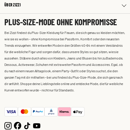
ÜBER ZIZZI
PLUS-SIZE-MODE OHNE KOMPROMISSE
Bei Zizzi findest du Plus-Size-Kleidung für Frauen, die sich genau so kleiden möchten,
wie sie es wollen – ohne Kompromisse bei Passform, Komfort oder den neuesten
Trends einzugehen. Wir entwerfen Mode in den Größen 40-64 mit einem Verständnis
für die weibliche Figur und sorgen dafür, dass unsere Styles so gut sitzen, wie sie
aussehen. Stöbere durch alles von Kleidern, Jeans und Blusen bis hin zu Bademode,
Dessous, Activewear, Schuhen mit extra weiter Passform und Accessoires. Egal, ob
du nach einem neuen Alltagslook, einem Party-Outfit oder Styles suchst, die den
ganzen Tag mit dir mithalten – bei uns findest du Plus-Size-Mode, die sich ganz nach
dir anfühlt. Shoppe deine Lieblingsteile online und entdecke Mode, die für weibliche
Kurven entworfen wurde – nicht nur für Standards.