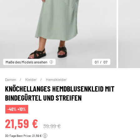
Maße des Models ansehen
01
07
Damen
Kleider
Hemdkleider
KNÖCHELLANGES HEMDBLUSENKLEID MIT
BINDEGÜRTEL UND STREIFEN
-40% +10%
21,59 €
39,99 €
30-Tage Best Price: 21,59 €