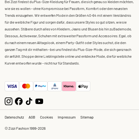
Bei Zizzi findest du Plus-Size-Kleidung für Frauen, die sich genau so kleiden möchten,
wie sie es wollen – ohne Kompromisse bei Passform, Komfort oder den neuesten
Trends einzugehen. Wir entwerfen Mode in den Größen 40-64 mit einem Verständnis
für die weibliche Figur und sorgen dafür, dass unsere Styles so gut sitzen, wie sie
aussehen. Stöbere durch alles von Kleidern, Jeans und Blusen bis hin zu Bademode,
Dessous, Activewear, Schuhen mit extra weiter Passform und Accessoires. Egal, ob
du nach einem neuen Alltagslook, einem Party-Outfit oder Styles suchst, die den
ganzen Tag mit dir mithalten – bei uns findest du Plus-Size-Mode, die sich ganz nach
dir anfühlt. Shoppe deine Lieblingsteile online und entdecke Mode, die für weibliche
Kurven entworfen wurde – nicht nur für Standards.
Datenschutz
AGB
Cookies
Impressum
Sitemap
© Zizzi Fashion 1999-2026