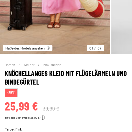
Maße des Models ansehen
01
07
Damen
Kleider
Maxikleider
KNÖCHELLANGES KLEID MIT FLÜGELÄRMELN UND
BINDEGÜRTEL
-35%
25,99 €
39,99 €
30-Tage Best Price: 25,99 €
Farbe:
Pink