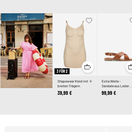
3 FÜR 2
Shapewear Kleid mit
Extra Weite -
breiten Trägern.
Sandale aus Leder
mit überkreuzten
39,99 €
99,99 €
Riemen