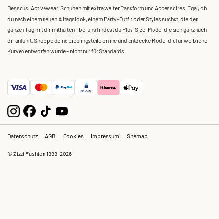
Dessous, Activewear, Schuhen mit extra weiter Passform und Accessoires. Egal, ob
du nach einem neuen Alltagslook, einem Party-Outfit oder Styles suchst, die den
ganzen Tag mit dir mithalten – bei uns findest du Plus-Size-Mode, die sich ganz nach
dir anfühlt. Shoppe deine Lieblingsteile online und entdecke Mode, die für weibliche
Kurven entworfen wurde – nicht nur für Standards.
Datenschutz
AGB
Cookies
Impressum
Sitemap
© Zizzi Fashion 1999-2026