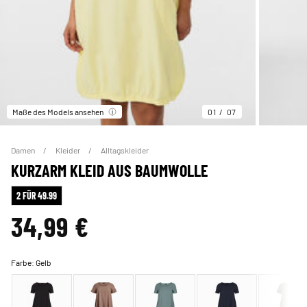
Maße des Models ansehen
01
07
Damen
Kleider
Alltagskleider
KURZARM KLEID AUS BAUMWOLLE
2 FÜR 49.99
34,99 €
Farbe:
Gelb