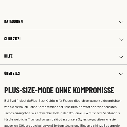
KATEGORIEN
CLUB ZIZZI
HILFE
ÜBER ZIZZI
PLUS-SIZE-MODE OHNE KOMPROMISSE
Bei Zizzi findest du Plus-Size-Kleidung für Frauen, die sich genau so kleiden möchten,
wie sie es wollen – ohne Kompromisse bei Passform, Komfort oder den neuesten
Trends einzugehen. Wir entwerfen Mode in den Größen 40-64 mit einem Verständnis
für die weibliche Figur und sorgen dafür, dass unsere Styles so gut sitzen, wie sie
aussehen. Stöbere durch alles von Kleidern, Jeans und Blusen bis hin zu Bademode,