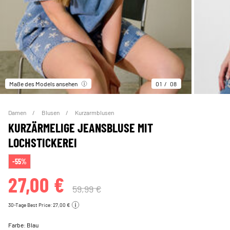
Maße des Models ansehen
01
08
Damen
Blusen
Kurzarmblusen
KURZÄRMELIGE JEANSBLUSE MIT
LOCHSTICKEREI
-55%
27,00 €
59,99 €
30-Tage Best Price: 27,00 €
Farbe:
Blau