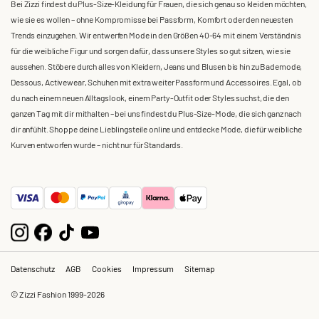
Bei Zizzi findest du Plus-Size-Kleidung für Frauen, die sich genau so kleiden möchten,
wie sie es wollen – ohne Kompromisse bei Passform, Komfort oder den neuesten
Trends einzugehen. Wir entwerfen Mode in den Größen 40-64 mit einem Verständnis
für die weibliche Figur und sorgen dafür, dass unsere Styles so gut sitzen, wie sie
aussehen. Stöbere durch alles von Kleidern, Jeans und Blusen bis hin zu Bademode,
Dessous, Activewear, Schuhen mit extra weiter Passform und Accessoires. Egal, ob
du nach einem neuen Alltagslook, einem Party-Outfit oder Styles suchst, die den
ganzen Tag mit dir mithalten – bei uns findest du Plus-Size-Mode, die sich ganz nach
dir anfühlt. Shoppe deine Lieblingsteile online und entdecke Mode, die für weibliche
Kurven entworfen wurde – nicht nur für Standards.
Datenschutz
AGB
Cookies
Impressum
Sitemap
© Zizzi Fashion 1999-2026