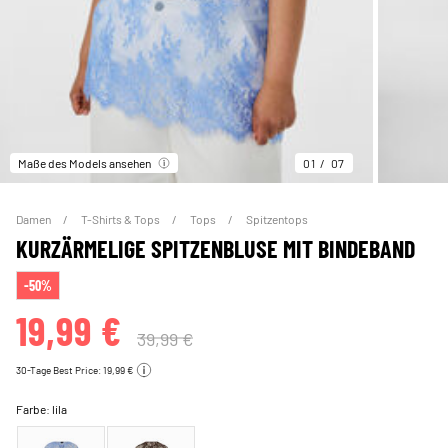
Maße des Models ansehen
01
07
Damen
T-Shirts & Tops
Tops
Spitzentops
KURZÄRMELIGE SPITZENBLUSE MIT BINDEBAND
-50%
19,99 €
39,99 €
30-Tage Best Price: 19,99 €
Farbe:
lila