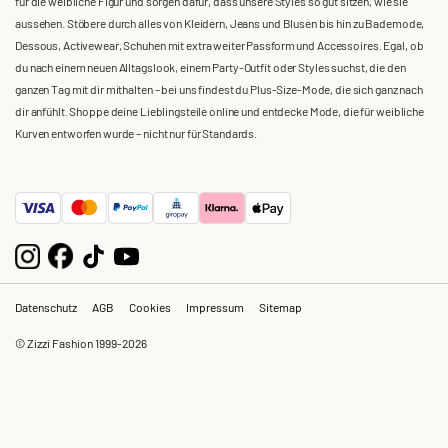
für die weibliche Figur und sorgen dafür, dass unsere Styles so gut sitzen, wie sie
aussehen. Stöbere durch alles von Kleidern, Jeans und Blusen bis hin zu Bademode,
Dessous, Activewear, Schuhen mit extra weiter Passform und Accessoires. Egal, ob
du nach einem neuen Alltagslook, einem Party-Outfit oder Styles suchst, die den
ganzen Tag mit dir mithalten – bei uns findest du Plus-Size-Mode, die sich ganz nach
dir anfühlt. Shoppe deine Lieblingsteile online und entdecke Mode, die für weibliche
Kurven entworfen wurde – nicht nur für Standards.
Datenschutz
AGB
Cookies
Impressum
Sitemap
© Zizzi Fashion 1999-2026