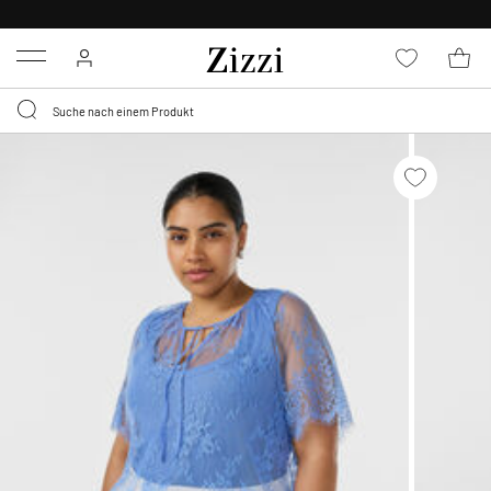
MELDE DICH AN UND ERHALTE
20 % RABATT
Menu