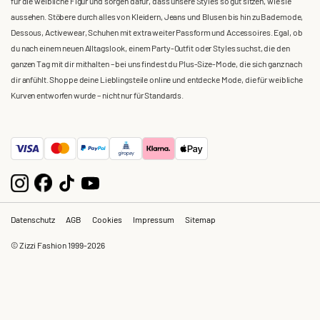
für die weibliche Figur und sorgen dafür, dass unsere Styles so gut sitzen, wie sie
aussehen. Stöbere durch alles von Kleidern, Jeans und Blusen bis hin zu Bademode,
Dessous, Activewear, Schuhen mit extra weiter Passform und Accessoires. Egal, ob
du nach einem neuen Alltagslook, einem Party-Outfit oder Styles suchst, die den
ganzen Tag mit dir mithalten – bei uns findest du Plus-Size-Mode, die sich ganz nach
dir anfühlt. Shoppe deine Lieblingsteile online und entdecke Mode, die für weibliche
Kurven entworfen wurde – nicht nur für Standards.
Datenschutz
AGB
Cookies
Impressum
Sitemap
© Zizzi Fashion 1999-2026