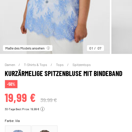
Maße des Models ansehen
01
07
Damen
T-Shirts & Tops
Tops
Spitzentops
KURZÄRMELIGE SPITZENBLUSE MIT BINDEBAND
-50%
19,99 €
39,99 €
30-Tage Best Price: 19,99 €
Farbe:
lila