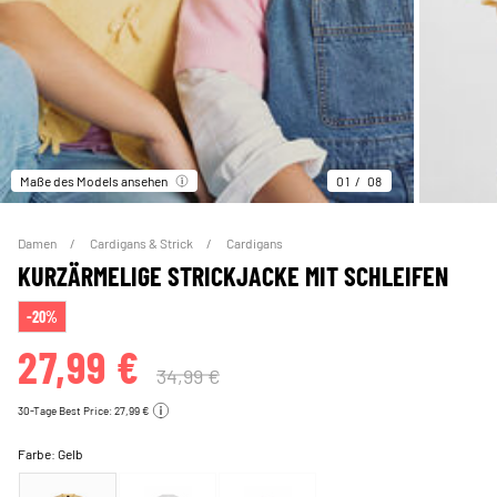
Maße des Models ansehen
01
08
Damen
Cardigans & Strick
Cardigans
KURZÄRMELIGE STRICKJACKE MIT SCHLEIFEN
-20%
27,99 €
34,99 €
30-Tage Best Price: 27,99 €
Farbe:
Gelb