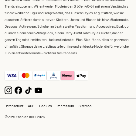
Trends einzugehen. Wir entwerfen Mode in den Größen 40-64 mit einem Verständnis
für die weibliche Figur und sorgen dafür, dass unsere Styles so gut sitzen, wie sie
aussehen. Stöbere durch alles von Kleidern, Jeans und Blusen bis hin zu Bademode,
Dessous, Activewear, Schuhen mit extra weiter Passform und Accessoires. Egal, ob
du nach einem neuen Alltagslook, einem Party-Outfit oder Styles suchst, die den
ganzen Tag mit dir mithalten – bei uns findest du Plus-Size-Mode, die sich ganz nach
dir anfühlt. Shoppe deine Lieblingsteile online und entdecke Mode, die für weibliche
Kurven entworfen wurde – nicht nur für Standards.
Datenschutz
AGB
Cookies
Impressum
Sitemap
© Zizzi Fashion 1999-2026