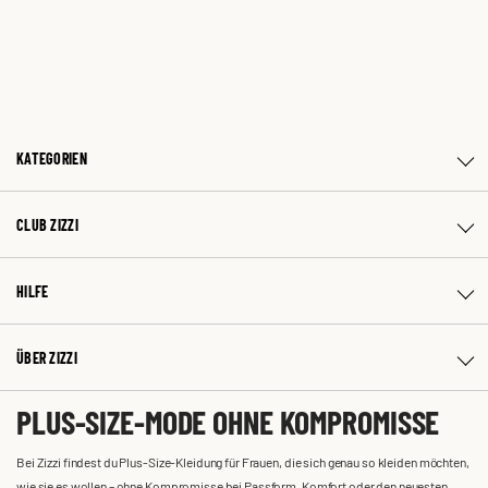
KATEGORIEN
CLUB ZIZZI
HILFE
ÜBER ZIZZI
PLUS-SIZE-MODE OHNE KOMPROMISSE
Bei Zizzi findest du Plus-Size-Kleidung für Frauen, die sich genau so kleiden möchten,
wie sie es wollen – ohne Kompromisse bei Passform, Komfort oder den neuesten