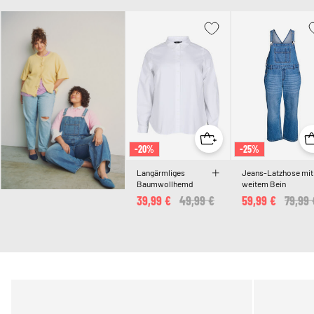
-20%
-25%
Langärmliges
Jeans-Latzhose mit
Baumwollhemd
weitem Bein
39,99 €
Price reduced from
49,99 €
to
59,99 €
Price 
79,99 