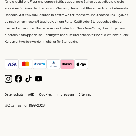
für die weibliche Figur und sorgen dafür, dass unsere Styles so gut sitzen, wie sie
aussehen. Stöbere durch alles von Kleidern, Jeans und Blusen bis hin zu Bademode,
Dessous, Activewear, Schuhen mit extra weiter Passform und Accessoires. Egal, ob
du nach einem neuen Alltagslook, einem Party-Outfit oder Styles suchst, die den
ganzen Tag mit dir mithalten – bei uns findest du Plus-Size-Mode, die sich ganz nach
dir anfühlt. Shoppe deine Lieblingsteile online und entdecke Mode, die für weibliche
Kurven entworfen wurde – nicht nur für Standards.
Datenschutz
AGB
Cookies
Impressum
Sitemap
© Zizzi Fashion 1999-2026