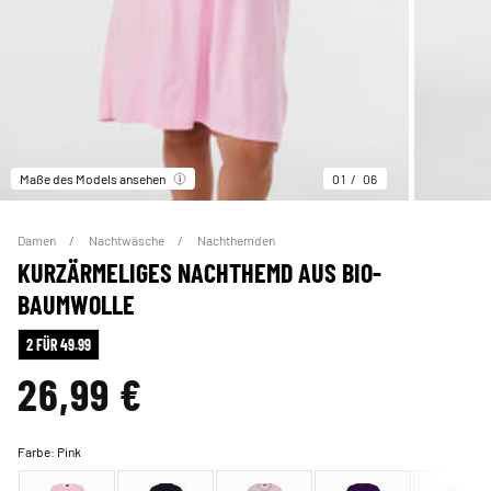
Maße des Models ansehen
01
06
Damen
Nachtwäsche
Nachthemden
KURZÄRMELIGES NACHTHEMD AUS BIO-
BAUMWOLLE
2 FÜR 49.99
26,99 €
Farbe:
Pink