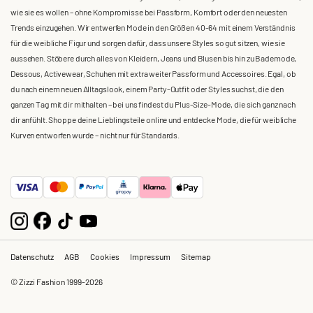
wie sie es wollen – ohne Kompromisse bei Passform, Komfort oder den neuesten
Trends einzugehen. Wir entwerfen Mode in den Größen 40-64 mit einem Verständnis
für die weibliche Figur und sorgen dafür, dass unsere Styles so gut sitzen, wie sie
aussehen. Stöbere durch alles von Kleidern, Jeans und Blusen bis hin zu Bademode,
Dessous, Activewear, Schuhen mit extra weiter Passform und Accessoires. Egal, ob
du nach einem neuen Alltagslook, einem Party-Outfit oder Styles suchst, die den
ganzen Tag mit dir mithalten – bei uns findest du Plus-Size-Mode, die sich ganz nach
dir anfühlt. Shoppe deine Lieblingsteile online und entdecke Mode, die für weibliche
Kurven entworfen wurde – nicht nur für Standards.
Datenschutz
AGB
Cookies
Impressum
Sitemap
© Zizzi Fashion 1999-2026