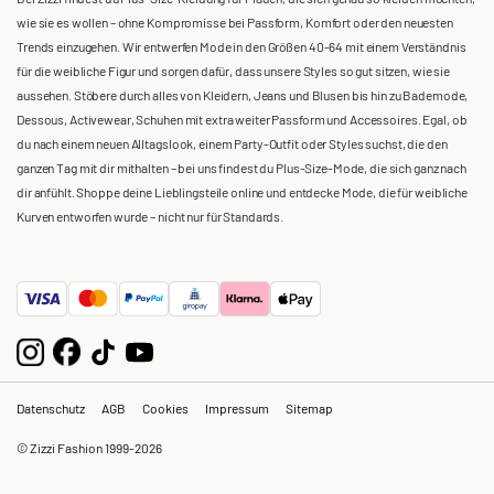
wie sie es wollen – ohne Kompromisse bei Passform, Komfort oder den neuesten
Trends einzugehen. Wir entwerfen Mode in den Größen 40-64 mit einem Verständnis
für die weibliche Figur und sorgen dafür, dass unsere Styles so gut sitzen, wie sie
aussehen. Stöbere durch alles von Kleidern, Jeans und Blusen bis hin zu Bademode,
Dessous, Activewear, Schuhen mit extra weiter Passform und Accessoires. Egal, ob
du nach einem neuen Alltagslook, einem Party-Outfit oder Styles suchst, die den
ganzen Tag mit dir mithalten – bei uns findest du Plus-Size-Mode, die sich ganz nach
dir anfühlt. Shoppe deine Lieblingsteile online und entdecke Mode, die für weibliche
Kurven entworfen wurde – nicht nur für Standards.
Datenschutz
AGB
Cookies
Impressum
Sitemap
© Zizzi Fashion 1999-2026