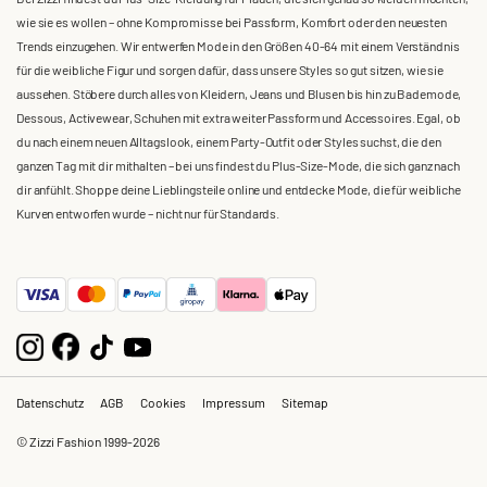
wie sie es wollen – ohne Kompromisse bei Passform, Komfort oder den neuesten
Trends einzugehen. Wir entwerfen Mode in den Größen 40-64 mit einem Verständnis
für die weibliche Figur und sorgen dafür, dass unsere Styles so gut sitzen, wie sie
aussehen. Stöbere durch alles von Kleidern, Jeans und Blusen bis hin zu Bademode,
Dessous, Activewear, Schuhen mit extra weiter Passform und Accessoires. Egal, ob
du nach einem neuen Alltagslook, einem Party-Outfit oder Styles suchst, die den
ganzen Tag mit dir mithalten – bei uns findest du Plus-Size-Mode, die sich ganz nach
dir anfühlt. Shoppe deine Lieblingsteile online und entdecke Mode, die für weibliche
Kurven entworfen wurde – nicht nur für Standards.
Datenschutz
AGB
Cookies
Impressum
Sitemap
© Zizzi Fashion 1999-2026