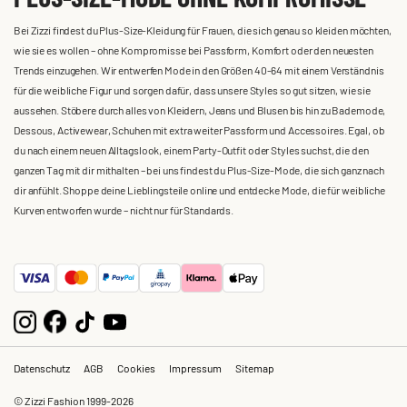
Bei Zizzi findest du Plus-Size-Kleidung für Frauen, die sich genau so kleiden möchten,
wie sie es wollen – ohne Kompromisse bei Passform, Komfort oder den neuesten
Trends einzugehen. Wir entwerfen Mode in den Größen 40-64 mit einem Verständnis
für die weibliche Figur und sorgen dafür, dass unsere Styles so gut sitzen, wie sie
aussehen. Stöbere durch alles von Kleidern, Jeans und Blusen bis hin zu Bademode,
Dessous, Activewear, Schuhen mit extra weiter Passform und Accessoires. Egal, ob
du nach einem neuen Alltagslook, einem Party-Outfit oder Styles suchst, die den
ganzen Tag mit dir mithalten – bei uns findest du Plus-Size-Mode, die sich ganz nach
dir anfühlt. Shoppe deine Lieblingsteile online und entdecke Mode, die für weibliche
Kurven entworfen wurde – nicht nur für Standards.
Datenschutz
AGB
Cookies
Impressum
Sitemap
© Zizzi Fashion 1999-2026