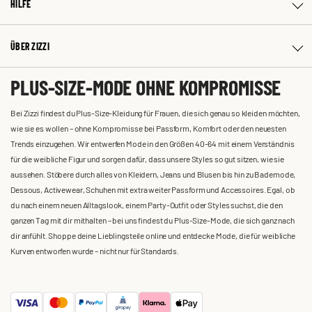
HILFE
ÜBER ZIZZI
PLUS-SIZE-MODE OHNE KOMPROMISSE
Bei Zizzi findest du Plus-Size-Kleidung für Frauen, die sich genau so kleiden möchten,
wie sie es wollen – ohne Kompromisse bei Passform, Komfort oder den neuesten
Trends einzugehen. Wir entwerfen Mode in den Größen 40-64 mit einem Verständnis
für die weibliche Figur und sorgen dafür, dass unsere Styles so gut sitzen, wie sie
aussehen. Stöbere durch alles von Kleidern, Jeans und Blusen bis hin zu Bademode,
Dessous, Activewear, Schuhen mit extra weiter Passform und Accessoires. Egal, ob
du nach einem neuen Alltagslook, einem Party-Outfit oder Styles suchst, die den
ganzen Tag mit dir mithalten – bei uns findest du Plus-Size-Mode, die sich ganz nach
dir anfühlt. Shoppe deine Lieblingsteile online und entdecke Mode, die für weibliche
Kurven entworfen wurde – nicht nur für Standards.