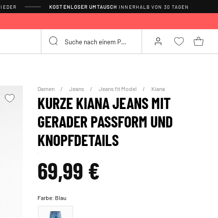
IEDER
KOSTENLOSER UMTAUSCH
INNERHALB VON 30 TAGEN
Damen
Jeans
Jeans fit Model
Kiana
KURZE KIANA JEANS MIT
GERADER PASSFORM UND
KNOPFDETAILS
69,99 €
Farbe:
Blau