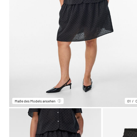
Maße des Models ansehen
01