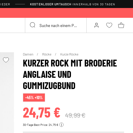
IEDER
KOSTENLOSER UMTAUSCH
INNERHALB VON 30 TAGEN
Damen
Röcke
Kurze Röcke
KURZER ROCK MIT BRODERIE
ANGLAISE UND
GUMMIZUGBUND
-45% +10%
24,75 €
49,99 €
30-Tage Best Price: 24,75 €