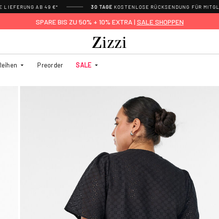
 LIEFERUNG AB 49 €*
30 TAGE
KOSTENLOSE RÜCKSENDUNG FÜR MITGL
SPARE BIS ZU 50% + 10% EXTRA |
SALE SHOPPEN
Reihen
Preorder
SALE