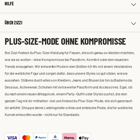
HILFE
ÜBER ZIZZI
PLUS-SIZE-MODE OHNE KOMPROMISSE
Bei Zizzi findest du Plus-Size-Kleidung für Frauen, die sich genau so kleiden möchten,
wie sie es wollen – ohne Kompromisse bei Passform, Komfort oder den neuesten
Trends einzugehen. Wir entwerfen Mode in den Größen 40-64 mit einem Verständnis
für die weibliche Figur und sorgen dafür, dass unsere Styles so gut sitzen, wie sie
aussehen. Stöbere durch alles von Kleidern, Jeans und Blusen bis hin zu Bademode,
Dessous, Activewear, Schuhen mit extra weiter Passform und Accessoires. Egal, ob
du nach einem neuen Alltagslook, einem Party-Outfit oder Styles suchst, die den
ganzen Tag mit dir mithalten – bei uns findest du Plus-Size-Mode, die sich ganz nach
dir anfühlt. Shoppe deine Lieblingsteile online und entdecke Mode, die für weibliche
Kurven entworfen wurde – nicht nur für Standards.