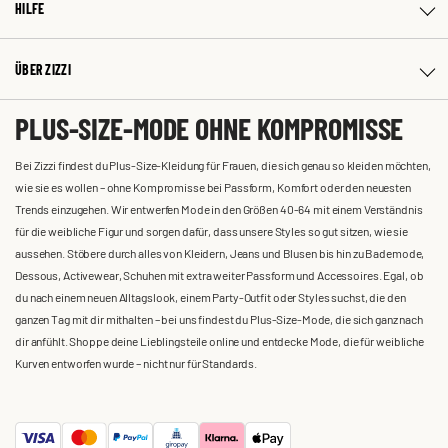
HILFE
ÜBER ZIZZI
PLUS-SIZE-MODE OHNE KOMPROMISSE
Bei Zizzi findest du Plus-Size-Kleidung für Frauen, die sich genau so kleiden möchten,
wie sie es wollen – ohne Kompromisse bei Passform, Komfort oder den neuesten
Trends einzugehen. Wir entwerfen Mode in den Größen 40-64 mit einem Verständnis
für die weibliche Figur und sorgen dafür, dass unsere Styles so gut sitzen, wie sie
aussehen. Stöbere durch alles von Kleidern, Jeans und Blusen bis hin zu Bademode,
Dessous, Activewear, Schuhen mit extra weiter Passform und Accessoires. Egal, ob
du nach einem neuen Alltagslook, einem Party-Outfit oder Styles suchst, die den
ganzen Tag mit dir mithalten – bei uns findest du Plus-Size-Mode, die sich ganz nach
dir anfühlt. Shoppe deine Lieblingsteile online und entdecke Mode, die für weibliche
Kurven entworfen wurde – nicht nur für Standards.