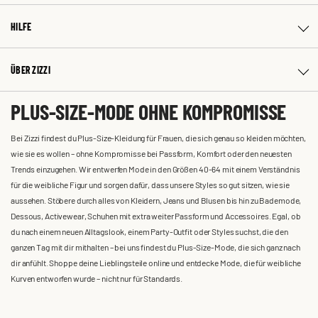
HILFE
ÜBER ZIZZI
PLUS-SIZE-MODE OHNE KOMPROMISSE
Bei Zizzi findest du Plus-Size-Kleidung für Frauen, die sich genau so kleiden möchten,
wie sie es wollen – ohne Kompromisse bei Passform, Komfort oder den neuesten
Trends einzugehen. Wir entwerfen Mode in den Größen 40-64 mit einem Verständnis
für die weibliche Figur und sorgen dafür, dass unsere Styles so gut sitzen, wie sie
aussehen. Stöbere durch alles von Kleidern, Jeans und Blusen bis hin zu Bademode,
Dessous, Activewear, Schuhen mit extra weiter Passform und Accessoires. Egal, ob
du nach einem neuen Alltagslook, einem Party-Outfit oder Styles suchst, die den
ganzen Tag mit dir mithalten – bei uns findest du Plus-Size-Mode, die sich ganz nach
dir anfühlt. Shoppe deine Lieblingsteile online und entdecke Mode, die für weibliche
Kurven entworfen wurde – nicht nur für Standards.