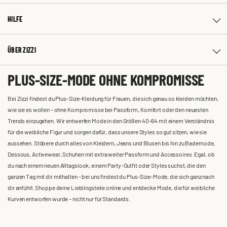
HILFE
ÜBER ZIZZI
PLUS-SIZE-MODE OHNE KOMPROMISSE
Bei Zizzi findest du Plus-Size-Kleidung für Frauen, die sich genau so kleiden möchten,
wie sie es wollen – ohne Kompromisse bei Passform, Komfort oder den neuesten
Trends einzugehen. Wir entwerfen Mode in den Größen 40-64 mit einem Verständnis
für die weibliche Figur und sorgen dafür, dass unsere Styles so gut sitzen, wie sie
aussehen. Stöbere durch alles von Kleidern, Jeans und Blusen bis hin zu Bademode,
Dessous, Activewear, Schuhen mit extra weiter Passform und Accessoires. Egal, ob
du nach einem neuen Alltagslook, einem Party-Outfit oder Styles suchst, die den
ganzen Tag mit dir mithalten – bei uns findest du Plus-Size-Mode, die sich ganz nach
dir anfühlt. Shoppe deine Lieblingsteile online und entdecke Mode, die für weibliche
Kurven entworfen wurde – nicht nur für Standards.