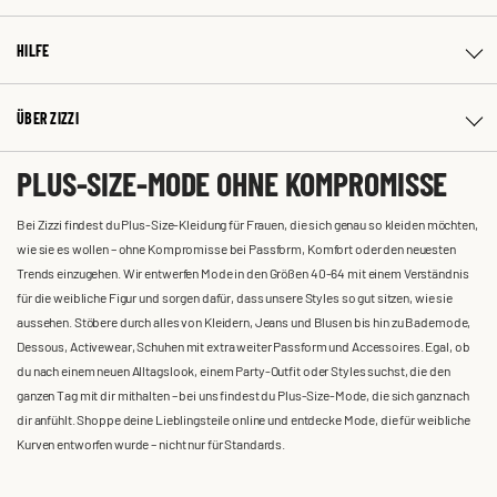
HILFE
ÜBER ZIZZI
PLUS-SIZE-MODE OHNE KOMPROMISSE
Bei Zizzi findest du Plus-Size-Kleidung für Frauen, die sich genau so kleiden möchten,
wie sie es wollen – ohne Kompromisse bei Passform, Komfort oder den neuesten
Trends einzugehen. Wir entwerfen Mode in den Größen 40-64 mit einem Verständnis
für die weibliche Figur und sorgen dafür, dass unsere Styles so gut sitzen, wie sie
aussehen. Stöbere durch alles von Kleidern, Jeans und Blusen bis hin zu Bademode,
Dessous, Activewear, Schuhen mit extra weiter Passform und Accessoires. Egal, ob
du nach einem neuen Alltagslook, einem Party-Outfit oder Styles suchst, die den
ganzen Tag mit dir mithalten – bei uns findest du Plus-Size-Mode, die sich ganz nach
dir anfühlt. Shoppe deine Lieblingsteile online und entdecke Mode, die für weibliche
Kurven entworfen wurde – nicht nur für Standards.