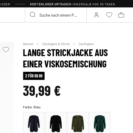
IEDER
KOSTENLOSER UMTAUSCH
INNERHALB VON 30 TAGEN
Damen
Cardigans & Strick
Cardigans
LANGE STRICKJACKE AUS
EINER VISKOSEMISCHUNG
2 FÜR 69.99
39,99 €
Farbe:
Blau