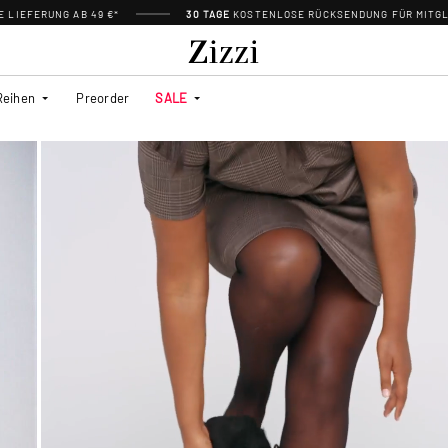
 LIEFERUNG AB 49 €*
30 TAGE
KOSTENLOSE RÜCKSENDUNG FÜR MITGL
Reihen
Preorder
SALE