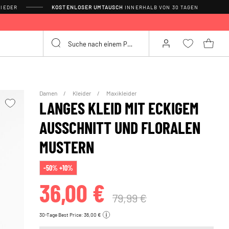
IEDER
KOSTENLOSER UMTAUSCH
INNERHALB VON 30 TAGEN
Damen
Kleider
Maxikleider
LANGES KLEID MIT ECKIGEM
AUSSCHNITT UND FLORALEN
MUSTERN
-50% +10%
36,00 €
79,99 €
30-Tage Best Price: 36,00 €