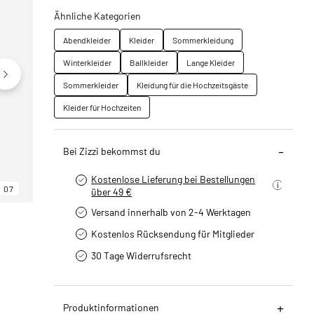
Ähnliche Kategorien
Abendkleider
Kleider
Sommerkleidung
Winterkleider
Ballkleider
Lange Kleider
Sommerkleider
Kleidung für die Hochzeitsgäste
Kleider für Hochzeiten
Bei Zizzi bekommst du
Kostenlose Lieferung bei Bestellungen
07
06
07
über 49 €
Versand innerhalb von 2-4 Werktagen
Kostenlos Rücksendung für Mitglieder
30 Tage Widerrufsrecht
Produktinformationen