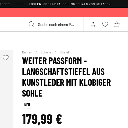
IEDER
KOSTENLOSER UMTAUSCH
INNERHALB VON 30 TAGEN
Damen
Schuhe
Stiefel
WEITER PASSFORM -
LANGSCHAFTSTIEFEL AUS
KUNSTLEDER MIT KLOBIGER
SOHLE
NEU
179,99 €