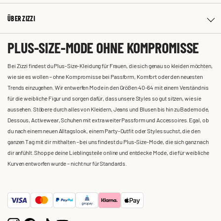
ÜBER ZIZZI
PLUS-SIZE-MODE OHNE KOMPROMISSE
Bei Zizzi findest du Plus-Size-Kleidung für Frauen, die sich genau so kleiden möchten,
wie sie es wollen – ohne Kompromisse bei Passform, Komfort oder den neuesten
Trends einzugehen. Wir entwerfen Mode in den Größen 40-64 mit einem Verständnis
für die weibliche Figur und sorgen dafür, dass unsere Styles so gut sitzen, wie sie
aussehen. Stöbere durch alles von Kleidern, Jeans und Blusen bis hin zu Bademode,
Dessous, Activewear, Schuhen mit extra weiter Passform und Accessoires. Egal, ob
du nach einem neuen Alltagslook, einem Party-Outfit oder Styles suchst, die den
ganzen Tag mit dir mithalten – bei uns findest du Plus-Size-Mode, die sich ganz nach
dir anfühlt. Shoppe deine Lieblingsteile online und entdecke Mode, die für weibliche
Kurven entworfen wurde – nicht nur für Standards.