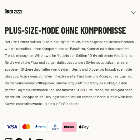
ÜBER ZIZZI
PLUS-SIZE-MODE OHNE KOMPROMISSE
Bei Zizzi findest du Plus-Size-Kleidung für Frauen, die sich genau so kleiden möchten,
wie sie es wollen – ohne Kompromisse bei Passform, Komfort oder den neuesten
Trends einzugehen. Wir entwerfen Mode in den Größen 40-64 mit einem Verständnis
für die weibliche Figur und sorgen dafür, dass unsere Styles so gut sitzen, wie sie
aussehen. Stöbere durch alles von Kleidern, Jeans und Blusen bis hin zu Bademode,
Dessous, Activewear, Schuhen mit extra weiter Passform und Accessoires. Egal, ob
du nach einem neuen Alltagslook, einem Party-Outfit oder Styles suchst, die den
ganzen Tag mit dir mithalten – bei uns findest du Plus-Size-Mode, die sich ganz nach
dir anfühlt. Shoppe deine Lieblingsteile online und entdecke Mode, die für weibliche
Kurven entworfen wurde – nicht nur für Standards.