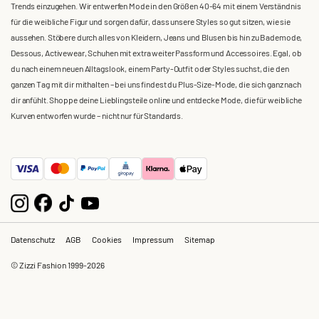
Trends einzugehen. Wir entwerfen Mode in den Größen 40-64 mit einem Verständnis
für die weibliche Figur und sorgen dafür, dass unsere Styles so gut sitzen, wie sie
aussehen. Stöbere durch alles von Kleidern, Jeans und Blusen bis hin zu Bademode,
Dessous, Activewear, Schuhen mit extra weiter Passform und Accessoires. Egal, ob
du nach einem neuen Alltagslook, einem Party-Outfit oder Styles suchst, die den
ganzen Tag mit dir mithalten – bei uns findest du Plus-Size-Mode, die sich ganz nach
dir anfühlt. Shoppe deine Lieblingsteile online und entdecke Mode, die für weibliche
Kurven entworfen wurde – nicht nur für Standards.
Datenschutz
AGB
Cookies
Impressum
Sitemap
© Zizzi Fashion 1999-2026