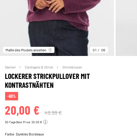
Maße des Models ansehen
01
06
Damen
Cardigans & Strick
Strickblusen
LOCKERER STRICKPULLOVER MIT
KONTRASTNÄHTEN
-60%
20,00 €
49,99 €
30-Tage Best Price: 20,00 €
Farbe:
Dunkles Bordeaux