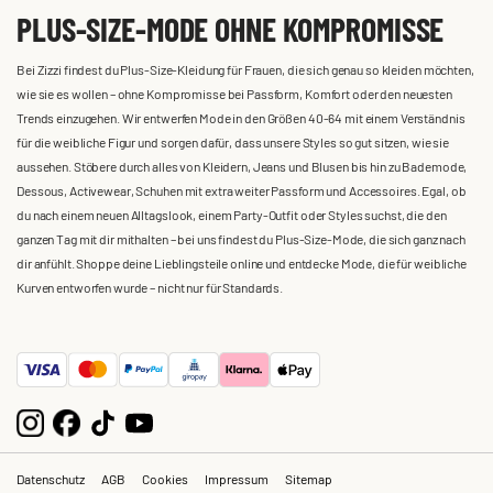
PLUS-SIZE-MODE OHNE KOMPROMISSE
Bei Zizzi findest du Plus-Size-Kleidung für Frauen, die sich genau so kleiden möchten,
wie sie es wollen – ohne Kompromisse bei Passform, Komfort oder den neuesten
Trends einzugehen. Wir entwerfen Mode in den Größen 40-64 mit einem Verständnis
für die weibliche Figur und sorgen dafür, dass unsere Styles so gut sitzen, wie sie
aussehen. Stöbere durch alles von Kleidern, Jeans und Blusen bis hin zu Bademode,
Dessous, Activewear, Schuhen mit extra weiter Passform und Accessoires. Egal, ob
du nach einem neuen Alltagslook, einem Party-Outfit oder Styles suchst, die den
ganzen Tag mit dir mithalten – bei uns findest du Plus-Size-Mode, die sich ganz nach
dir anfühlt. Shoppe deine Lieblingsteile online und entdecke Mode, die für weibliche
Kurven entworfen wurde – nicht nur für Standards.
Datenschutz
AGB
Cookies
Impressum
Sitemap