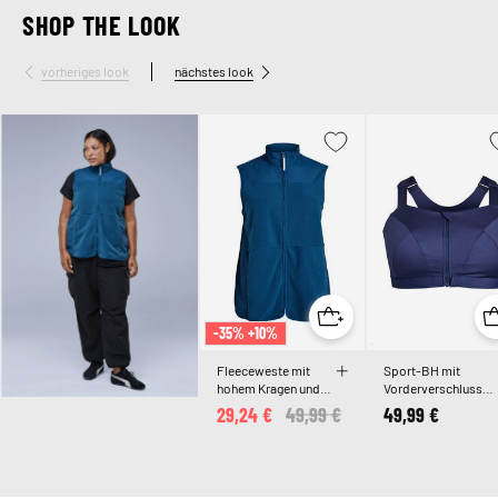
SHOP THE LOOK
vorheriges look
nächstes look
-35% +10%
Fleeceweste mit
Sport-BH mit
hohem Kragen und
Vorderverschluss
Taschen
und hohem Halt
29,24 €
Price reduced from
49,99 €
to
49,99 €