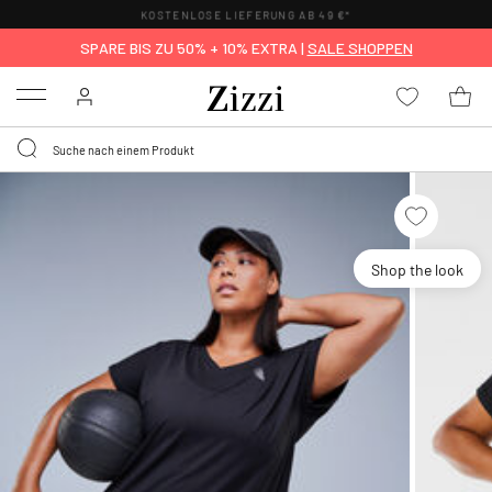
KOSTENLOSE LIEFERUNG AB 49 €*
SPARE BIS ZU 50% + 10% EXTRA |
SALE SHOPPEN
Menu
Shop the look