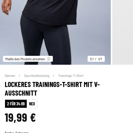
Maße des Models ansehen
01
07
Damen
Sportbekleidung
Trainings-T-Shirt
LOCKERES TRAININGS-T-SHIRT MIT V-
AUSSCHNITT
2 FÜR 34.99
NEU
19,99 €
Farbe:
Schwarz