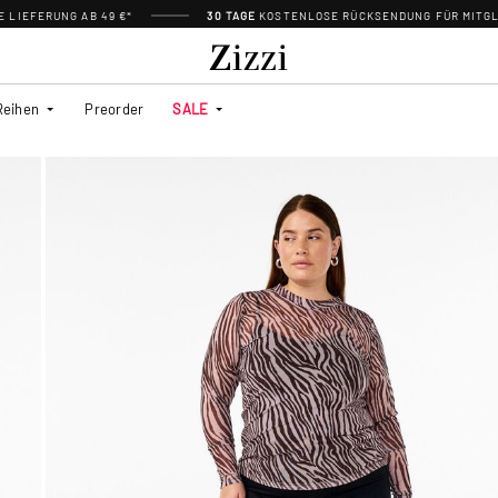
 LIEFERUNG AB 49 €*
30 TAGE
KOSTENLOSE RÜCKSENDUNG FÜR MITGL
Reihen
Preorder
SALE