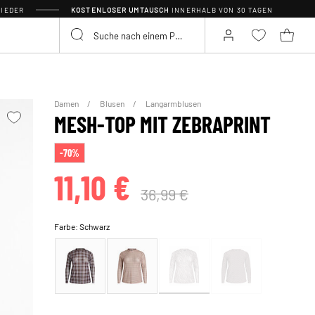
IEDER
KOSTENLOSER UMTAUSCH
INNERHALB VON 30 TAGEN
Damen
Blusen
Langarmblusen
MESH-TOP MIT ZEBRAPRINT
-70%
11,10 €
36,99 €
Farbe:
Schwarz