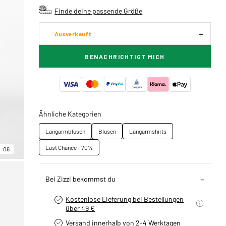
Finde deine passende Größe
Ausverkauft
BENACHRICHTIGT MICH
Ähnliche Kategorien
Langarmblusen
Blusen
Langarmshirts
Last Chance - 70%
06
Bei Zizzi bekommst du
Kostenlose Lieferung bei Bestellungen
über 49 €
Versand innerhalb von 2-4 Werktagen